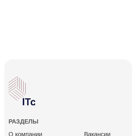
Телефония и коммуникации
AutoID и торговое оборудование
Программное обеспечение
Информационная безопасность
Системная интеграция и консалтинг
Политика конфиденциальности
@ 2025. Все права защищены
Разработка сайта:
ИТАЙЛ