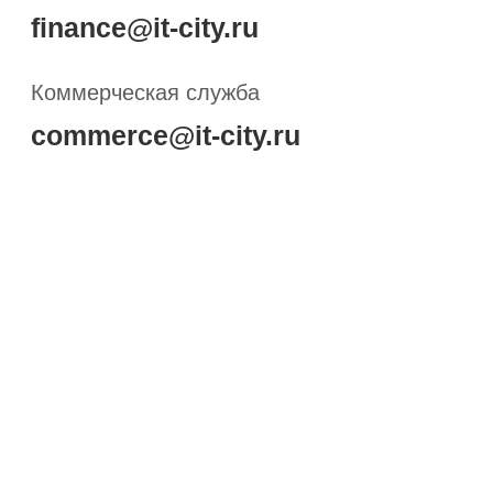
РАЗДЕЛЫ
О компании
Вакансии
Импортозамещение
Контакты
Новости
РЕШЕНИЯ
Серверы
Системы хранения данных
Сетевое оборудование
Инженерная инфраструктура
Клиентские устройства
Печатное оборудование
Мультимедийное оборудование