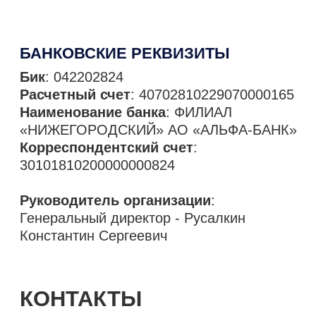
КОНТАКТЫ
Наш адрес
420087, Россия, Республика Татарстан,
Казань, ул. Гвардейская, д. 54И, оф. 109
Работаем по всей России
Свяжитесь с нами удобным вам способом
+7 (843) 215-01-55
Пн-Пт 9:00-18:00 МСК
Общекорпоративная почта
info@it-city.ru
Финансовая служба
finance@it-city.ru
Пн-Пт 9:00-18:00 МСК
Коммерческая служба