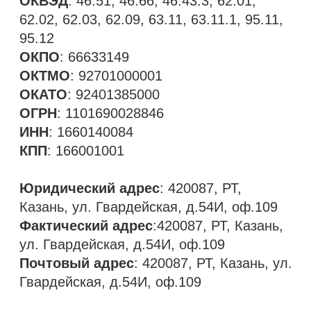
ИНН
: 1660140084
КПП
: 166001001
Юридический адрес
: 420087, РТ,
Казань, ул. Гвардейская, д.54И, оф.109
Фактический адрес
:420087, РТ, Казань,
ул. Гвардейская, д.54И, оф.109
Почтовый адрес
: 420087, РТ, Казань, ул.
Гвардейская, д.54И, оф.109
БАНКОВСКИЕ РЕКВИЗИТЫ
Бик
: 042202824​
Расчетный счет
: 40702810229070000165
Наименование банка
: ФИЛИАЛ
«НИЖЕГОРОДСКИЙ» АО «АЛЬФА-БАНК»
Корреспондентский счет
:
30101810200000000824
Руководитель организации
:
Генеральный директор - Русалкин
Константин Сергеевич