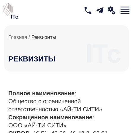
Главная /
Реквизиты
РЕКВИЗИТЫ
Полное наименование
:
Общество с ограниченной
ответственностью «АЙ-ТИ CИТИ»
Сокращенное наименование
:
ООО «АЙ-ТИ CИТИ»
ОКВЭД
: 46.51, 46.66, 46.43.3, 62.01,
62.02, 62.03, 62.09, 63.11, 63.11.1, 95.11,
95.12
ОКПО
: 66633149
ОКТМО
: 92701000001
ОКАТО
: 92401385000
ОГРН
: 1101690028846