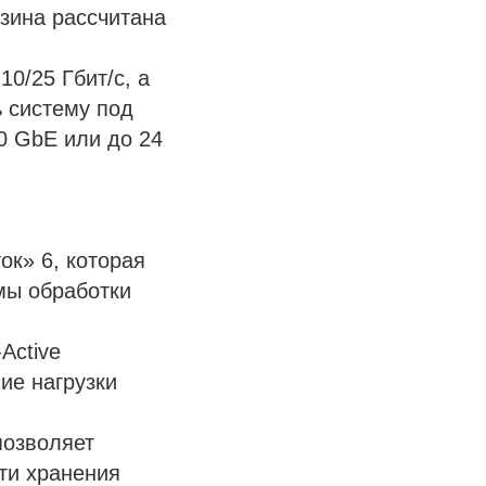
зина рассчитана
0/25 Гбит/с, а
ь систему под
00 GbE или до 24
ок» 6, которая
мы обработки
Active
ие нагрузки
позволяет
ти хранения