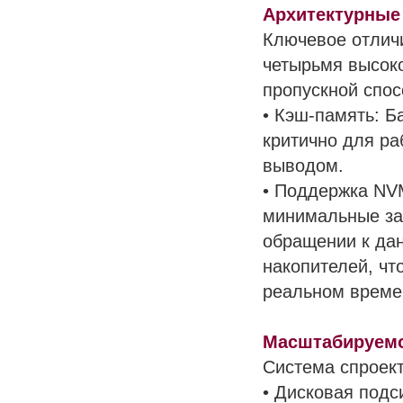
Архитектурные
Ключевое отличи
четырьмя высок
пропускной спос
• Кэш-память: Б
критично для р
выводом.
• Поддержка NV
минимальные зад
обращении к да
накопителей, чт
реальном време
Масштабируемо
Система спроект
• Дисковая под