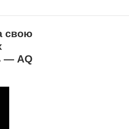
а свою
х
ь — AQ