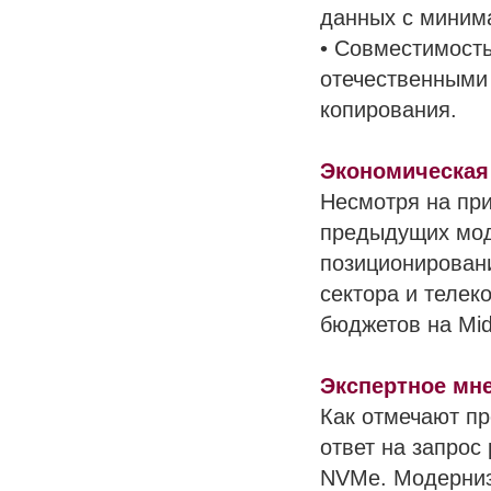
данных с миним
• Совместимост
отечественными
копирования.
Экономическая
Несмотря на пр
предыдущих мод
позиционировани
сектора и телек
бюджетов на Mid
Экспертное мн
Как отмечают пр
ответ на запрос
NVMe. Модерниз