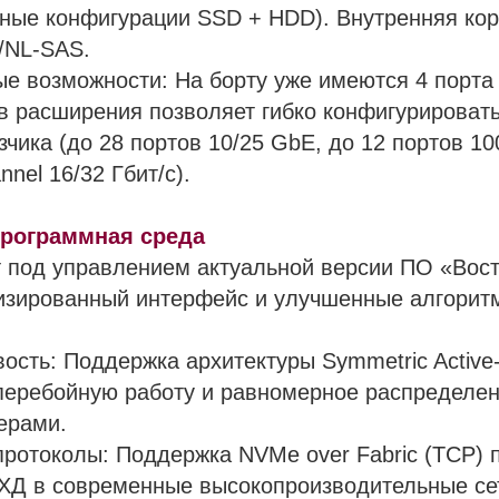
ные конфигурации SSD + HDD). Внутренняя кор
/NL-SAS.
е возможности: На борту уже имеются 4 порта 1
в расширения позволяет гибко конфигурироват
зчика (до 28 портов 10/25 GbE, до 12 портов 1
nnel 16/32 Гбит/с).
программная среда
 под управлением актуальной версии ПО «Вост
изированный интерфейс и улучшенные алгорит
вость: Поддержка архитектуры Symmetric Active-
перебойную работу и равномерное распределен
ерами.
ротоколы: Поддержка NVMe over Fabric (TCP) 
СХД в современные высокопроизводительные се