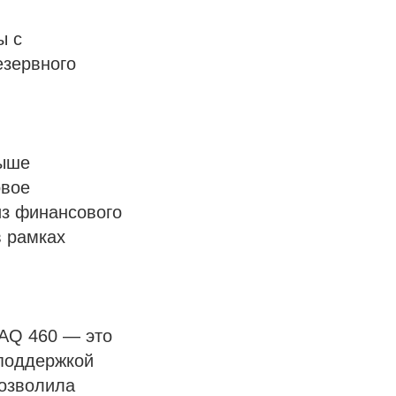
ы с
езервного
выше
овое
из финансового
в рамках
 AQ 460 — это
 поддержкой
позволила