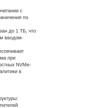
очетании с
раничения по
ан до 1 ТБ, что
ым вводом-
еспечивает
зма при
ростных NVMe-
алитики в
руктуры:
опителей