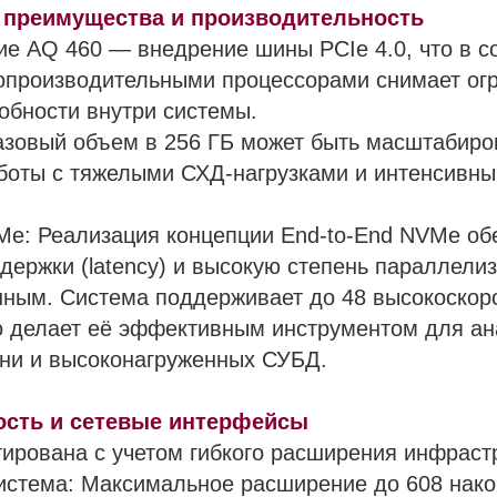
 преимущества и производительность
е AQ 460 — внедрение шины PCIe 4.0, что в с
опроизводительными процессорами снимает ог
обности внутри системы.
азовый объем в 256 ГБ может быть масштабиров
аботы с тяжелыми СХД-нагрузками и интенсивн
Me: Реализация концепции End-to-End NVMe об
ержки (latency) и высокую степень параллели
нным. Система поддерживает до 48 высокоско
о делает её эффективным инструментом для ан
ни и высоконагруженных СУБД.
сть и сетевые интерфейсы
ирована с учетом гибкого расширения инфраст
система: Максимальное расширение до 608 нак