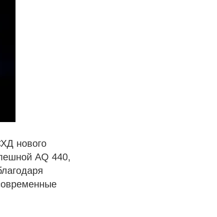
СХД нового
пешной AQ 440,
благодаря
 современные