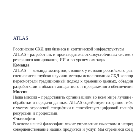
ATLAS
Российские СХД для бизнеса и критической инфраструктуры
ATLAS - разработчик и производитель отказоустойчивых систем 
резервного копирования, ИИ и ресурсоемких задач.
Команда
ATLAS — команда экспертов, стоящих у истоков российского ры
специалисты глубоко изучили методы использования СХД корпо
пересмотрели традиционный подход к хранению данных, объеди
разработками в области аппаратного и программного обеспечения
Миссия
Наша миссия – предоставить организациям во всем мире лучшие 
обработки и передачи данных. ATLAS содействует созданию ги
с учетом отраслевой специфики и способствует цифровой транс
ресурсами и процессами.
Философия
В основе нашей философии лежит управление качеством и непрер
совершенствование наших продуктов и услуг. Мы стремимся соз