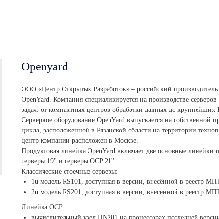
Openyard
ООО «Центр Открытых Разработок» – российский производитель 
OpenYard. Компания специализируется на производстве серверов 
задач: от компактных центров обработки данных до крупнейших
Серверное оборудование OpenYard выпускается на собственной 
цикла, расположенной в Рязанской области на территории техно
центр компании расположен в Москве.
Продуктовая линейка OpenYard включает две основные линейки п
серверы 19'' и серверы OCP 21''.
Классические стоечные серверы:
1u модель RS101, доступная в версии, внесённой в реестр МП
2u модель RS201, доступная в версии, внесённой в реестр МП
Линейка OCP:
вычислительный узел HN201 на процессорах последней верси