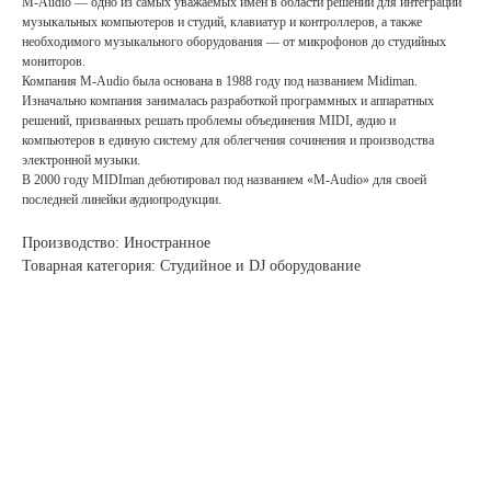
M-Audio — одно из самых уважаемых имен в области решений для интеграции
музыкальных компьютеров и студий, клавиатур и контроллеров, а также
необходимого музыкального оборудования — от микрофонов до студийных
мониторов.
Компания M-Audio была основана в 1988 году под названием Midiman.
Изначально компания занималась разработкой программных и аппаратных
решений, призванных решать проблемы объединения MIDI, аудио и
компьютеров в единую систему для облегчения сочинения и производства
электронной музыки.
В 2000 году MIDIman дебютировал под названием «M-Audio» для своей
последней линейки аудиопродукции.
Производство: Иностранное
Товарная категория: Студийное и DJ оборудование